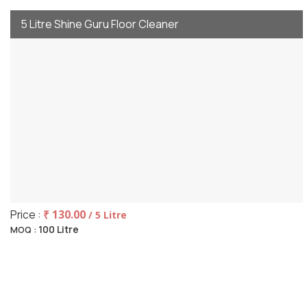
5 Litre Shine Guru Floor Cleaner
Price :
₹ 130.00
/ 5 Litre
100 Litre
MOQ :